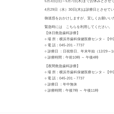
5月3日(日)～5月7日(木)までお休みとさ
4月29日（水）30日(木)は診療日とさせて
御迷惑をおかけしますが、宜しくお願いい
緊急時には こちらを利用してください。
【休日救急歯科診療】
○ 場 所：横浜市歯科保健医療センタ－【中区相
○ 電 話：045-201－7737
○ 診療日 ：日祝祭日、年末年始（12/29～1
○ 診療時間：午前10時 ～ 午後4時
【夜間救急歯科診療】
○ 場 所：横浜市歯科保健医療センタ－【中区相
○ 電 話：045-201－7737
○ 診療日 ：年中無休
○ 診療時間：午後7時 ～ 午後11時