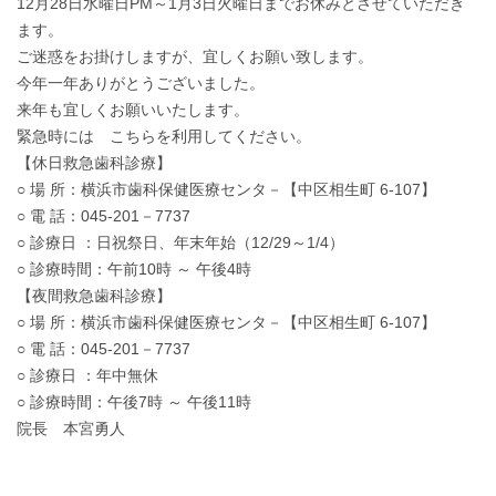
12月28日水曜日PM～1月3日火曜日までお休みとさせていただき
ます。
ご迷惑をお掛けしますが、宜しくお願い致します。
今年一年ありがとうございました。
来年も宜しくお願いいたします。
緊急時には こちらを利用してください。
【休日救急歯科診療】
○ 場 所：横浜市歯科保健医療センタ－【中区相生町 6-107】
○ 電 話：045-201－7737
○ 診療日 ：日祝祭日、年末年始（12/29～1/4）
○ 診療時間：午前10時 ～ 午後4時
【夜間救急歯科診療】
○ 場 所：横浜市歯科保健医療センタ－【中区相生町 6-107】
○ 電 話：045-201－7737
○ 診療日 ：年中無休
○ 診療時間：午後7時 ～ 午後11時
院長 本宮勇人