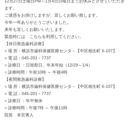
12月27日土曜日PM～1月4日日曜日までお休みとさせていただき
ます。
ご迷惑をお掛けしますが、宜しくお願い致します。
今年一年ありがとうございました。
来年も宜しくお願いいたします。
緊急時には こちらを利用してください。
【休日救急歯科診療】
○ 場 所：横浜市歯科保健医療センタ－【中区相生町 6-107】
○ 電 話：045-201－7737
○ 診療日 ：日祝祭日、年末年始（12/29～1/4）
○ 診療時間：午前10時 ～ 午後4時
【夜間救急歯科診療】
○ 場 所：横浜市歯科保健医療センタ－【中区相生町 6-107】
○ 電 話：045-201－7737
○ 診療日 ：年中無休
○ 診療時間：午後7時 ～ 午後11時
院長 本宮勇人